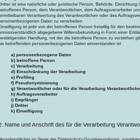
Dritter ist eine natürliche oder juristische Person, Behörde, Einrichtung
betroffenen Person, dem Verantwortlichen, dem Auftragsverarbeiter un
unmittelbaren Verantwortung des Verantwortlichen oder des Auftragsvera
personenbezogenen Daten zu verarbeiten.
Einwilligung ist jede von der betroffenen Person freiwillig für den besti
unmissverständlich abgegebene Willensbekundung in Form einer Erklär
bestätigenden Handlung, mit der die betroffene Person zu verstehen gib
sie betreffenden personenbezogenen Daten einverstanden ist.
a) personenbezogene Daten
b) betroffene Person
c) Verarbeitung
d) Einschränkung der Verarbeitung
e) Profiling
f) Pseudonymisierung
g) Verantwortlicher oder für die Verarbeitung Verantwortliche
h) Auftragsverarbeiter
i) Empfänger
j) Dritter
k) Einwilligung
2. Name und Anschrift des für die Verarbeitung Verantwo
Verantwortlicher im Sinne der Datenschutz-Grundverordnung, sonstiger 