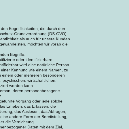
en Begrifflichkeiten, die durch den
tenschutz-Grundverordnung (DS-GVO)
entlichkeit als auch für unsere Kunden
 gewährleisten, möchten wir vorab die
nden Begriffe:
fizierte oder identifizierbare
tifizierbar wird eine natürliche Person
zu einer Kennung wie einem Namen, zu
zu einem oder mehreren besonderen
 psychischen, wirtschaftlichen,
fiziert werden kann.
che Person, deren personenbezogene
n.
sgeführte Vorgang oder jede solche
s Erheben, das Erfassen, die
derung, das Auslesen, das Abfragen,
eine andere Form der Bereitstellung,
er die Vernichtung.
onenbezogener Daten mit dem Ziel,