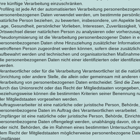
ihre künftige Verarbeitung einzuschränken.
Profiling ist jede Art der automatisierten Verarbeitung personenbezogen
personenbezogenen Daten verwendet werden, um bestimmte persönliche
natürliche Person beziehen, zu bewerten, insbesondere, um Aspekte bezü
Lage, Gesundheit, persönlicher Vorlieben, Interessen, Zuverlässigkeit, 
Ortswechsel dieser natürlichen Person zu analysieren oder vorherzusa
Pseudonymisierung ist die Verarbeitung personenbezogener Daten in ei
personenbezogenen Daten ohne Hinzuziehung zusätzlicher Informatione
betroffenen Person zugeordnet werden können, sofern diese zusätzlic
aufbewahrt werden und technischen und organisatorischen Maßnahmen 
die personenbezogenen Daten nicht einer identifizierten oder identifiz
werden.
Verantwortlicher oder für die Verarbeitung Verantwortlicher ist die natür
Einrichtung oder andere Stelle, die allein oder gemeinsam mit anderen 
Verarbeitung von personenbezogenen Daten entscheidet. Sind die Zwec
durch das Unionsrecht oder das Recht der Mitgliedstaaten vorgegeben,
beziehungsweise können die bestimmten Kriterien seiner Benennung 
der Mitgliedstaaten vorgesehen werden.
Auftragsverarbeiter ist eine natürliche oder juristische Person, Behörde,
personenbezogene Daten im Auftrag des Verantwortlichen verarbeitet.
Empfänger ist eine natürliche oder juristische Person, Behörde, Einrich
personenbezogene Daten offengelegt werden, unabhängig davon, ob es s
oder nicht. Behörden, die im Rahmen eines bestimmten Untersuchungs
dem Recht der Mitgliedstaaten möglicherweise personenbezogene Daten 
Empfänger.