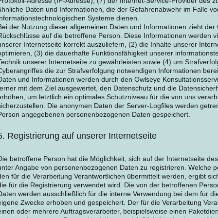
Protokoll-Adresse (IP-Adresse), (7) der Internet-Service-Provider des 
ähnliche Daten und Informationen, die der Gefahrenabwehr im Falle vo
informationstechnologischen Systeme dienen.
Bei der Nutzung dieser allgemeinen Daten und Informationen zieht der
Rückschlüsse auf die betroffene Person. Diese Informationen werden vie
unserer Internetseite korrekt auszuliefern, (2) die Inhalte unserer Inte
optimieren, (3) die dauerhafte Funktionsfähigkeit unserer information
Technik unserer Internetseite zu gewährleisten sowie (4) um Strafverf
Cyberangriffes die zur Strafverfolgung notwendigen Informationen ber
Daten und Informationen werden durch den Owlseye Konsultationsservice
ferner mit dem Ziel ausgewertet, den Datenschutz und die Datensicherh
erhöhen, um letztlich ein optimales Schutzniveau für die von uns ver
sicherzustellen. Die anonymen Daten der Server-Logfiles werden getren
Person angegebenen personenbezogenen Daten gespeichert.
5. Registrierung auf unserer Internetseite
Die betroffene Person hat die Möglichkeit, sich auf der Internetseite de
unter Angabe von personenbezogenen Daten zu registrieren. Welche 
den für die Verarbeitung Verantwortlichen übermittelt werden, ergibt s
die für die Registrierung verwendet wird. Die von der betroffenen P
Daten werden ausschließlich für die interne Verwendung bei dem für die
eigene Zwecke erhoben und gespeichert. Der für die Verarbeitung Vera
einen oder mehrere Auftragsverarbeiter, beispielsweise einen Paketdiens