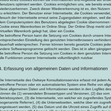
Benutzers optimiert werden. Cookies ermöglichen uns, wie bereits erwäh
wiederzuerkennen. Zweck dieser Wiedererkennung ist es, den Nutzern 
zu erleichtern. Der Benutzer einer Internetseite, die Cookies verwendet
Besuch der Internetseite erneut seine Zugangsdaten eingeben, weil die
dem Computersystem des Benutzers abgelegten Cookie übernommen wird
Cookie eines Warenkorbes im Online-Shop. Der Online-Shop merkt sich d
virtuellen Warenkorb gelegt hat, über ein Cookie.
Die betroffene Person kann die Setzung von Cookies durch unsere Intern
entsprechenden Einstellung des genutzten Internetbrowsers verhinder
dauerhaft widersprechen. Ferner können bereits gesetzte Cookies jeder
andere Softwareprogramme gelöscht werden. Dies ist in allen gängigen 
die betroffene Person die Setzung von Cookies in dem genutzten Inter
alle Funktionen unserer Internetseite vollumfänglich nutzbar.
4. Erfassung von allgemeinen Daten und Informationen
Die Internetseite des Owlseye Konsultationsservice erfasst mit jedem Au
betroffene Person oder ein automatisiertes System eine Reihe von all
Diese allgemeinen Daten und Informationen werden in den Logfiles des
können die (1) verwendeten Browsertypen und Versionen, (2) das vom
Betriebssystem, (3) die Internetseite, von welcher ein zugreifendes Sys
(sogenannte Referrer), (4) die Unterwebseiten, welche über ein zugreif
angesteuert werden, (5) das Datum und die Uhrzeit eines Zugriffs auf die