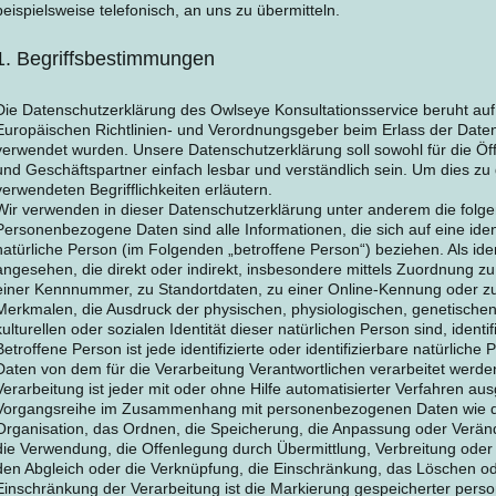
beispielsweise telefonisch, an uns zu übermitteln.
1. Begriffsbestimmungen
Die Datenschutzerklärung des Owlseye Konsultationsservice beruht auf d
Europäischen Richtlinien- und Verordnungsgeber beim Erlass der Da
verwendet wurden. Unsere Datenschutzerklärung soll sowohl für die Öff
und Geschäftspartner einfach lesbar und verständlich sein. Um dies zu
verwendeten Begrifflichkeiten erläutern.
Wir verwenden in dieser Datenschutzerklärung unter anderem die folge
Personenbezogene Daten sind alle Informationen, die sich auf eine identi
natürliche Person (im Folgenden „betroffene Person“) beziehen. Als iden
angesehen, die direkt oder indirekt, insbesondere mittels Zuordnung 
einer Kennnummer, zu Standortdaten, zu einer Online-Kennung oder 
Merkmalen, die Ausdruck der physischen, physiologischen, genetischen,
kulturellen oder sozialen Identität dieser natürlichen Person sind, identi
Betroffene Person ist jede identifizierte oder identifizierbare natürli
Daten von dem für die Verarbeitung Verantwortlichen verarbeitet werde
Verarbeitung ist jeder mit oder ohne Hilfe automatisierter Verfahren au
Vorgangsreihe im Zusammenhang mit personenbezogenen Daten wie da
Organisation, das Ordnen, die Speicherung, die Anpassung oder Verän
die Verwendung, die Offenlegung durch Übermittlung, Verbreitung oder 
den Abgleich oder die Verknüpfung, die Einschränkung, das Löschen od
Einschränkung der Verarbeitung ist die Markierung gespeicherter pers