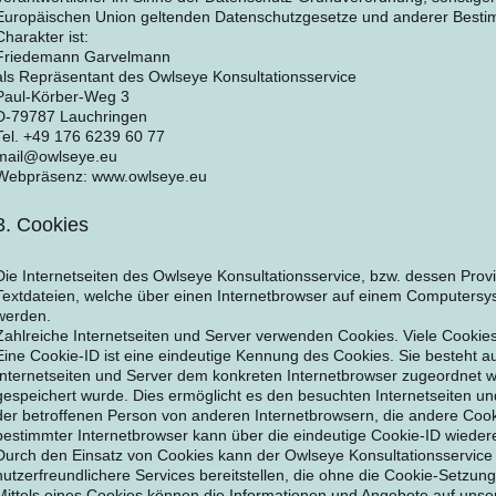
Europäischen Union geltenden Datenschutzgesetze und anderer Besti
Charakter ist:
Friedemann Garvelmann
als Repräsentant des Owlseye Konsultationsservice
Paul-Körber-Weg 3
D-79787 Lauchringen
Tel. +49 176 6239 60 77
mail@owlseye.eu
Webpräsenz: www.owlseye.eu
3. Cookies
Die Internetseiten des Owlseye Konsultationsservice, bzw. dessen Pro
Textdateien, welche über einen Internetbrowser auf einem Computersy
werden.
Zahlreiche Internetseiten und Server verwenden Cookies. Viele Cookie
Eine Cookie-ID ist eine eindeutige Kennung des Cookies. Sie besteht a
Internetseiten und Server dem konkreten Internetbrowser zugeordnet 
gespeichert wurde. Dies ermöglicht es den besuchten Internetseiten un
der betroffenen Person von anderen Internetbrowsern, die andere Cooki
bestimmter Internetbrowser kann über die eindeutige Cookie-ID wiederer
Durch den Einsatz von Cookies kann der Owlseye Konsultationsservice 
nutzerfreundlichere Services bereitstellen, die ohne die Cookie-Setzung
Mittels eines Cookies können die Informationen und Angebote auf unser