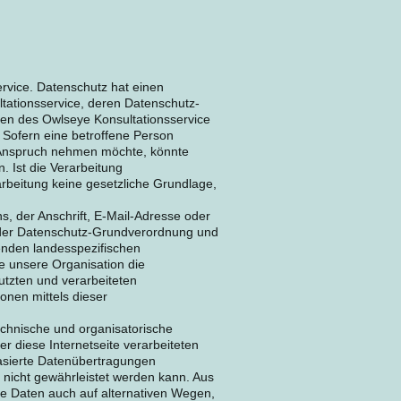
rvice. Datenschutz hat einen
tationsservice, deren Datenschutz-
ten des Owlseye Konsultationsservice
 Sofern eine betroffene Person
n Anspruch nehmen möchte, könnte
 Ist die Verarbeitung
rbeitung keine gesetzliche Grundlage,
, der Anschrift, E-Mail-Adresse oder
t der Datenschutz-Grundverordnung und
enden landesspezifischen
 unsere Organisation die
utzten und verarbeiteten
nen mittels dieser
echnische und organisatorische
 diese Internetseite verarbeiteten
asierte Datenübertragungen
 nicht gewährleistet werden kann. Aus
ne Daten auch auf alternativen Wegen,