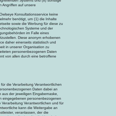
zugreifenden Systems und (8) sonstige
n Angriffen auf unsere
 Owlseye Konsultationsservice keine
lmehr benötigt, um (1) die Inhalte
rnetseite sowie die Werbung für diese zu
stechnologischen Systeme und der
olgungsbehörden im Falle eines
eitzustellen. Diese anonym erhobenen
 daher einerseits statistisch und
eit in unserer Organisation zu
arbeiteten personenbezogenen Daten
nt von allen durch eine betroffene
s für die Verarbeitung Verantwortlichen
personenbezogenen Daten dabei an
ich aus der jeweiligen Eingabemaske,
erson eingegebenen personenbezogenen
 Verarbeitung Verantwortlichen und für
ntwortliche kann die Weitergabe an
tleister, veranlassen, der die