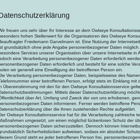
Datenschutzerklärung
Wir freuen uns sehr über Ihr Interesse an dem Owlseye Konsultationsse
besonders hohen Stellenwert für die Organisatoren des Owlseye Konsul
Beauftragter Friedemann Garvelmann ist. Eine Nutzung der Internetsei
ist grundsätzlich ohne jede Angabe personenbezogener Daten möglich.
besondere Services unserer Organisation über unsere Internetseite i
jedoch eine Verarbeitung personenbezogener Daten erforderlich werden.
personenbezogener Daten erforderlich und besteht für eine solche Vera
holen wir generell eine Einwilligung der betroffenen Person ein.
Die Verarbeitung personenbezogener Daten, beispielsweise des Namens
Telefonnummer einer betroffenen Person, erfolgt stets im Einklang mi
in Übereinstimmung mit den für den Owlseye Konsultationsservice gelt
Datenschutzbestimmungen. Mittels dieser Datenschutzerklärung möchte
Öffentlichkeit über Art, Umfang und Zweck der von uns erhobenen, gen
personenbezogenen Daten informieren. Ferner werden betroffene Perso
Datenschutzerklärung über die ihnen zustehenden Rechte aufgeklärt.
Der Owlseye Konsultationsservice hat für die Verarbeitung zahlreiche t
Maßnahmen umgesetzt, um einen möglichst lückenlosen Schutz der über
personenbezogenen Daten sicherzustellen. Dennoch können Internetb
grundsätzlich Sicherheitslücken aufweisen, sodass ein absoluter Schutz
diesem Grund steht es jeder betroffenen Person frei, personenbezoge