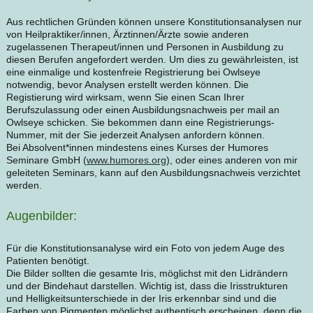
Aus rechtlichen Gründen können unsere Konstitutionsanalysen nur
von Heilpraktiker/innen, Ärztinnen/Ärzte sowie anderen
zugelassenen Therapeut/innen und Personen in Ausbildung zu
diesen Berufen angefordert werden. Um dies zu gewährleisten, ist
eine einmalige und kostenfreie Registrierung bei Owlseye
notwendig, bevor Analysen erstellt werden können. Die
Registierung wird wirksam, wenn Sie einen Scan Ihrer
Berufszulassung oder einen Ausbildungsnachweis per mail an
Owlseye schicken. Sie bekommen dann eine Registrierungs-
Nummer, mit der Sie jederzeit Analysen anfordern können.
Bei Absolvent*innen mindestens eines Kurses der Humores
Seminare GmbH (
www.humores.org
), oder eines anderen von mir
geleiteten Seminars, kann auf den Ausbildungsnachweis verzichtet
werden.
Augenbilder:
Für die Konstitutionsanalyse wird ein Foto von jedem Auge des
Patienten benötigt.
Die Bilder sollten die gesamte Iris, möglichst mit den Lidrändern
und der Bindehaut darstellen. Wichtig ist, dass die Irisstrukturen
und Helligkeitsunterschiede in der Iris erkennbar sind und die
Farben von Pigmenten möglichst authentisch erscheinen, denn die