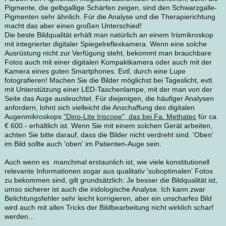
Pigmente, die gelbgallige Schärfen zeigen, sind den Schwarzgalle-
Pigmenten sehr ähnlich. Für die Analyse und die Therapierichtung
macht das aber einen großen Unterschied!
Die beste Bildqualität erhält man natürlich an einem Irismikroskop
mit integrierter digitaler Spiegelreflexkamera. Wenn eine solche
Ausrüstung nicht zur Verfügung steht, bekommt man brauchbare
Fotos auch mit einer digitalen Kompaktkamera oder auch mit der
Kamera eines guten Smartphones. Evtl. durch eine Lupe
fotografieren! Machen Sie die Bilder möglichst bei Tageslicht, evtl.
mit Unterstützung einer LED-Taschenlampe, mit der man von der
Seite das Auge ausleuchtet. Für diejenigen, die häufiger Analysen
anfordern, lohnt sich vielleicht die Anschaffung des digitalen
Augenmikroskops
"Dino-Lite Iriscope", das bei Fa. Methatec
für ca.
€ 600.- erhältlich ist. Wenn Sie mit einem solchen Gerät arbeiten,
achten Sie bitte darauf, dass die Bilder nicht verdreht sind. 'Oben'
im Bild sollte auch 'oben' im Patienten-Auge sein.
Auch wenn es manchmal erstaunlich ist, wie viele konstitutionell
relevante Informationen sogar aus qualitativ 'suboptimalen' Fotos
zu bekommen sind, gilt grundsätzlich: Je besser die Bildqualität ist,
umso sicherer ist auch die iridologische Analyse. Ich kann zwar
Belichtungsfehler sehr leicht korrigieren, aber ein unscharfes Bild
wird auch mit allen Tricks der Bildbearbeitung nicht wirklich scharf
werden...