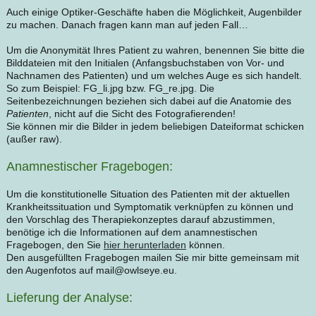
Auch einige Optiker-Geschäfte haben die Möglichkeit, Augenbilder
zu machen. Danach fragen kann man auf jeden Fall…
Um die Anonymität Ihres Patient zu wahren, benennen Sie bitte die
Bilddateien mit den Initialen (Anfangsbuchstaben von Vor- und
Nachnamen des Patienten) und um welches Auge es sich handelt.
So zum Beispiel: FG_li.jpg bzw. FG_re.jpg. Die
Seitenbezeichnungen beziehen sich dabei auf die Anatomie des
Patienten
, nicht auf die Sicht des Fotografierenden!
Sie können mir die Bilder in jedem beliebigen Dateiformat schicken
(außer raw).
Anamnestischer Fragebogen:
Um die konstitutionelle Situation des Patienten mit der aktuellen
Krankheitssituation und Symptomatik verknüpfen zu können und
den Vorschlag des Therapiekonzeptes darauf abzustimmen,
benötige ich die Informationen auf dem anamnestischen
Fragebogen, den Sie
hier herunterladen
können.
Den ausgefüllten Fragebogen mailen Sie mir bitte gemeinsam mit
den Augenfotos auf mail@owlseye.eu.
Lieferung der Analyse: